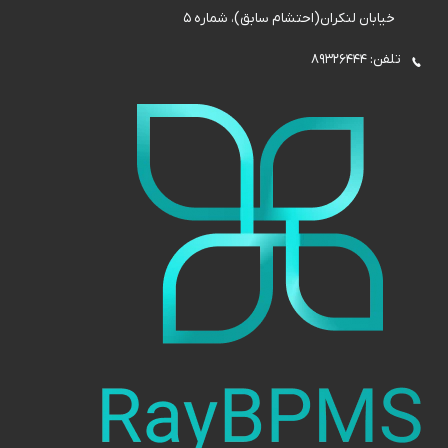
خیابان لنکران(احتشام سابق)، شماره 5
تلفن: 89326444
