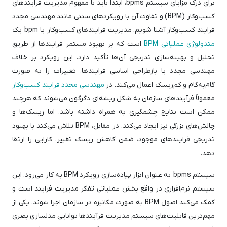
برای درک مزایای سیستم bpms، ابتدا باید با مفهوم مدیریت فرایندهای
کسب‌وکار (BPM) و تفاوت آن با رویکردهای سنتی مانند مهندسی مجدد
فرایند کسب‌وکار آشنا شویم. مدیریت فرایندهای کسب‌وکار یا bpm یک
متدولوژی عملیاتی
BPM
است که بر بهبود مستمر فرایندها از طریق
تحلیل و بهینه‌سازی تدریجی آن‌ها تأکید دارد. این رویکرد بر خلاف
مهندسی مجدد یا بازطراحی اساسی فرایندها، تغییرات را به صورت
گام‌به‌گام و کم‌ریسک اعمال می‌کند. در
مهندسی مجدد فرایند کسب‌وکار
معمولاً فرآیندهای سازمان به شکل ریشه‌ای دگرگون می‌شوند که هرچند
ممکن است نتایج چشمگیری به همراه داشته باشد، اما ریسک‌ها و
چالش‌های بزرگی نیز ایجاد می‌کند. در مقابل، BPM تلاش می‌کند با بهبود
تدریجی فرایندهای موجود، ضمن کاهش ریسک تغییر، کارایی را ارتقا
دهد.
سیستم bpms به عنوان ابزار پیاده‌سازی رویکرد BPM به کار می‌رود. این
سیستم نرم‌افزاری در واقع بخش عملیاتی تفکر مدیریت فرایند است و
کمک می‌کند اصول BPM به صورت مکانیزه در سازمان اجرا شوند. یکی از
مهم‌ترین قابلیت‌های سیستم مدیریت فرآیندها توانایی مدلسازی بصری